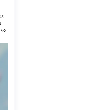
τε
ι
 να