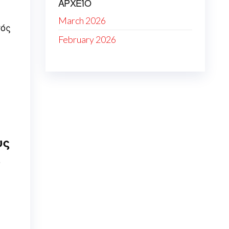
ΑΡΧΕΊΟ
March 2026
πός
February 2026
α
υς
ο