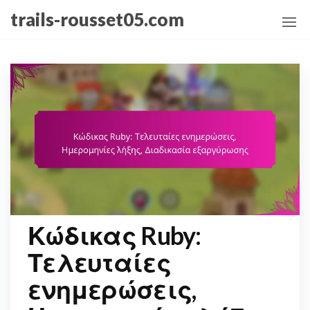
Skip
trails-rousset05.com
to
the
content
Κώδικας Ruby:
Τελευταίες
ενημερώσεις,