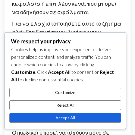
κεφαλαία ή επιπλέον κενά, που μπορεί
να οδηγήσουν σε σφάλματα.
Για να ελαχιστοποιήσετε αυτό το ζήτημα,
ελέγξτε ξανά τον κωδικό πριν την
υποβολή. Μπορεί να είναι χρήσιμο να
We respect your privacy
αντιγράψετε και να επικολλήσετε τον
Cookies help us improve your experience, deliver
κωδικό απευθείας από την πηγή για να
personalized content, and analyze traffic. You can
choose which cookies to allow by clicking
αποφύγετε τυπογραφικά λάθη.
Customize
. Click
Accept All
to consent or
Reject
Αγνοώντας τις
All
to decline non-essential cookies.
περιφερειακές περιορισμούς
Customize
Οι περιφερειακοί περιορισμοί μπορεί να
Reject All
επηρεάσουν την εγκυρότητα των Κωδικών
Ruby, και πολλοί χρήστες αποτυγχάνουν
Accept All
να λάβουν υπόψη αυτόν τον παράγοντα.
Οι κωδικοί μπορεί να ισχύουν μόνο σε